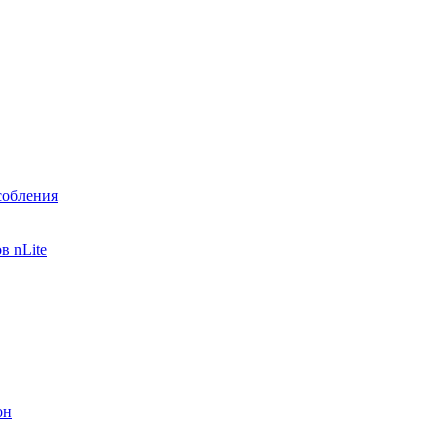
собления
в nLite
он