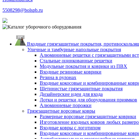
5508298@bolspb.ru
Входные грязезащитные покрытия, противоскользящ
Уличные и тамбурные напольные покрытия
Алюминиевые решетки с грязезащитными вс
Стальные оцинкованные решетки
Модульные покрытия и коврики из ПВХ
Входные резиновые коврики
Резина в рулонах
Входные кокосовые и комбинированные ковр
Щетинистые грязезащитные покрытия
Дизайнерские идеи для входа
Лотки и решетки для оборудования приямков
Алюминиевые порожки
Грязезащитные ворсовые ковры
Размерные ворсовые грязезащитные коврики
Изготовление входных ковров любых размеро
Входные ковры с логотипом
Входные кокосовые и комбинированные ковр
Антибактериальные многослойные коврики