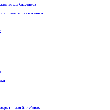
крытия для бассейнов
роги, стыковочные планки
м
в
ики
крытия для бассейнов.