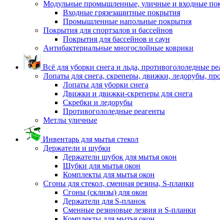
Модульные промышленные, уличные и входные по
Входные грязезащитные покрытия
Промышленные напольные покрытия
Покрытия для спортзалов и бассейнов
Покрытия для бассейнов и саун
Антибактериальные многослойные коврики
Всё для уборки снега и льда, противогололедные р
Лопаты для снега, скреперы, движки, ледорубы, п
Лопаты для уборки снега
Движки и движки-скреперы для снега
Скребки и ледорубы
Противогололедные реагенты
Метлы уличные
Инвентарь для мытья стекол
Держатели и шубки
Держатели шубок для мытья окон
Шубки для мытья окон
Комплекты для мытья окон
Сгоны для стекол, сменная резина, S-планки
Сгоны (склизы) для окон
Держатели для S-планок
Сменные резиновые лезвия и S-планки
Комплекты для мытья окон