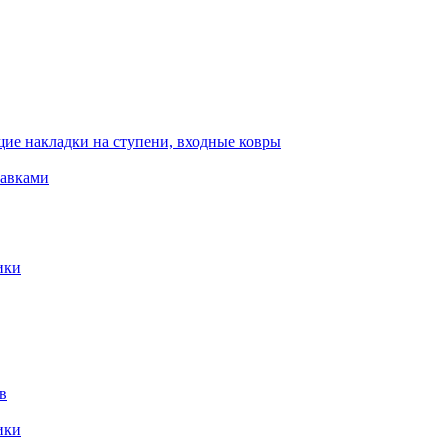
ие накладки на ступени, входные ковры
тавками
ики
в
ики