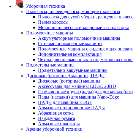
Уборочная техника
Пылесосы, пылеводососы, моющие пылесосы
Пылесосы для сухой уборки, ранцевые пылес
Пылеводососы
Моющие пылесосы и ковровые экстракторы
Поломоечные машины
Аккумуляторные поломоечные машины
Сетевые поломоечные машины
Поломоечные машины с сиденьем для операто
Дополнительная комплектация
Чехлы для поломоечных и подметальных маш
Подметальные машины
Подметально-вакуумные машины
Дисковые (роторные) машины, ПАДы
Дисковые (роторные) машины
Аксессуары для машины EDGE 20HD
Размывочные круги (пады) для дисковых (ро
Пады (насадки) для машины Nano-Edge
ПАДы для машины EDGE
Алмазные полировочные ПАДы
Абразивная сетка
Наждачная бумага
Алмазные пластины
Аренда уборочной техники