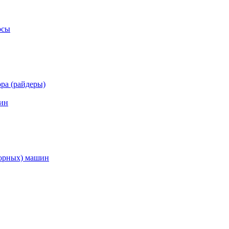
осы
ра (райдеры)
ин
торных) машин