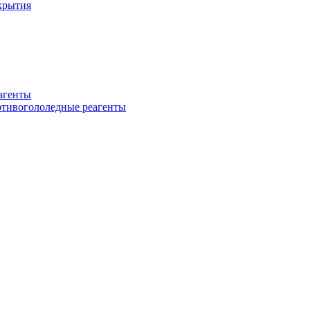
крытия
еагенты
ротивогололедные реагенты