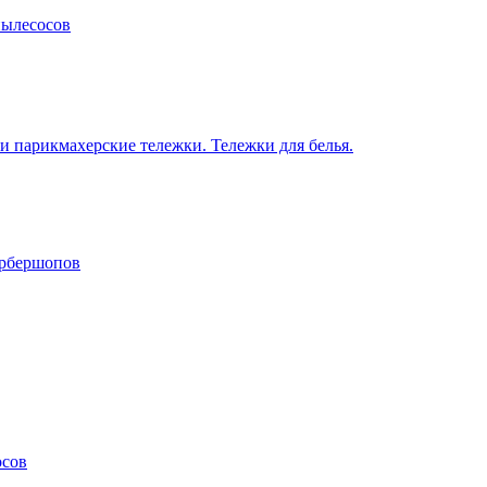
пылесосов
 парикмахерские тележки. Тележки для белья.
арбершопов
осов