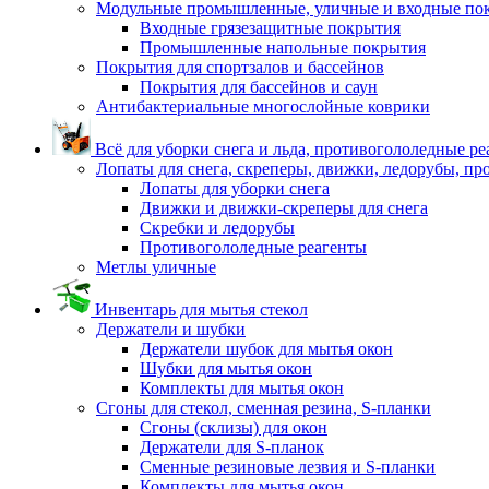
Модульные промышленные, уличные и входные по
Входные грязезащитные покрытия
Промышленные напольные покрытия
Покрытия для спортзалов и бассейнов
Покрытия для бассейнов и саун
Антибактериальные многослойные коврики
Всё для уборки снега и льда, противогололедные р
Лопаты для снега, скреперы, движки, ледорубы, п
Лопаты для уборки снега
Движки и движки-скреперы для снега
Скребки и ледорубы
Противогололедные реагенты
Метлы уличные
Инвентарь для мытья стекол
Держатели и шубки
Держатели шубок для мытья окон
Шубки для мытья окон
Комплекты для мытья окон
Сгоны для стекол, сменная резина, S-планки
Сгоны (склизы) для окон
Держатели для S-планок
Сменные резиновые лезвия и S-планки
Комплекты для мытья окон