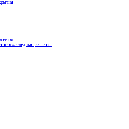
крытия
еагенты
ротивогололедные реагенты