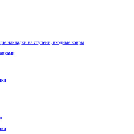
ие накладки на ступени, входные ковры
тавками
ики
в
ики