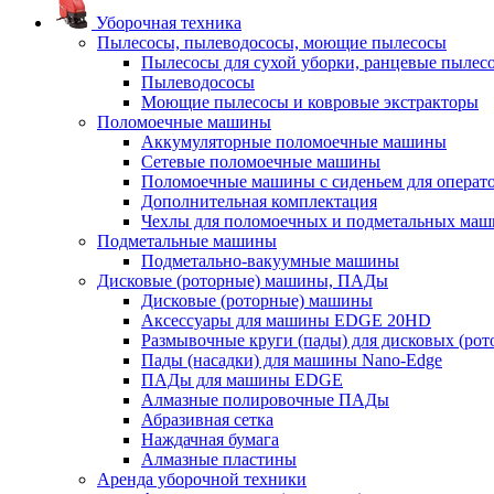
Уборочная техника
Пылесосы, пылеводососы, моющие пылесосы
Пылесосы для сухой уборки, ранцевые пылес
Пылеводососы
Моющие пылесосы и ковровые экстракторы
Поломоечные машины
Аккумуляторные поломоечные машины
Сетевые поломоечные машины
Поломоечные машины с сиденьем для операто
Дополнительная комплектация
Чехлы для поломоечных и подметальных маш
Подметальные машины
Подметально-вакуумные машины
Дисковые (роторные) машины, ПАДы
Дисковые (роторные) машины
Аксессуары для машины EDGE 20HD
Размывочные круги (пады) для дисковых (ро
Пады (насадки) для машины Nano-Edge
ПАДы для машины EDGE
Алмазные полировочные ПАДы
Абразивная сетка
Наждачная бумага
Алмазные пластины
Аренда уборочной техники