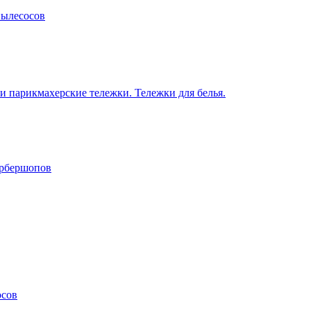
пылесосов
 парикмахерские тележки. Тележки для белья.
арбершопов
осов