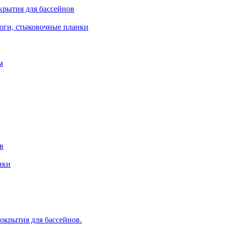
крытия для бассейнов
роги, стыковочные планки
м
в
ики
крытия для бассейнов.