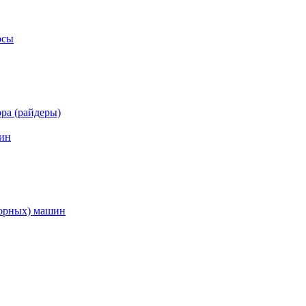
осы
ра (райдеры)
ин
торных) машин