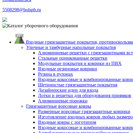
5508298@bolspb.ru
Входные грязезащитные покрытия, противоскользящ
Уличные и тамбурные напольные покрытия
Алюминиевые решетки с грязезащитными вс
Стальные оцинкованные решетки
Модульные покрытия и коврики из ПВХ
Входные резиновые коврики
Резина в рулонах
Входные кокосовые и комбинированные ковр
Щетинистые грязезащитные покрытия
Дизайнерские идеи для входа
Лотки и решетки для оборудования приямков
Алюминиевые порожки
Грязезащитные ворсовые ковры
Размерные ворсовые грязезащитные коврики
Изготовление входных ковров любых размеро
Входные ковры с логотипом
Входные кокосовые и комбинированные ковр
Антибактериальные многослойные коврики