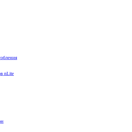
собления
в nLite
он