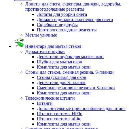
Лопаты для снега, скреперы, движки, ледорубы,
противогололедные реагенты
Лопаты для уборки снега
Движки и движки-скреперы для снега
Скребки и ледорубы
Противогололедные реагенты
Метлы уличные
Инвентарь для мытья стекол
Держатели и шубки
Держатели шубок для мытья окон
Шубки для мытья окон
Комплекты для мытья окон
Сгоны для стекол, сменная резина, S-планки
Сгоны (склизы) для окон
Держатели для S-планок
Сменные резиновые лезвия и S-планки
Комплекты для мытья окон
Телескопические штанги
Штанги
Дополнительные приспособления для штанг
Штанги системы HiFlo
Штанги системы nLite
Комплекты для мытья окон