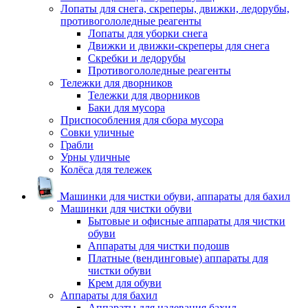
Лопаты для снега, скреперы, движки, ледорубы,
противогололедные реагенты
Лопаты для уборки снега
Движки и движки-скреперы для снега
Скребки и ледорубы
Противогололедные реагенты
Тележки для дворников
Тележки для дворников
Баки для мусора
Приспособления для сбора мусора
Совки уличные
Грабли
Урны уличные
Колёса для тележек
Машинки для чистки обуви, аппараты для бахил
Машинки для чистки обуви
Бытовые и офисные аппараты для чистки
обуви
Аппараты для чистки подошв
Платные (вендинговые) аппараты для
чистки обуви
Крем для обуви
Аппараты для бахил
Аппараты для надевания бахил