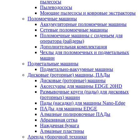
пылесосы
Пылеводососы
Моющие пылесосы и ковровые экстракторы
Поломоечные машины
Аккумуляторные поломоечные машины
Сетевые поломоечные машины
Поломоечные машины с сиденьем для
оператора (райдеры)
Дополнительная комплектация
Чехлы для поломоечных и подметальных
машин
Подметальные машины
Подметально-вакуумные машины
Дисковые (роторные) машины, ПАДы
Дисковые (роторные) машины
Аксессуары для машины EDGE 20HD
Размывочные круги (пады) для дисковых
(роторных) машин
Пады (насадки) для машины Nano-Edge
ПАДы для машины EDGE
Алмазные полировочные ПАДы
Абразивная сетка
Наждачная бумага
Алмазные пластины
Аренда уборочной техники