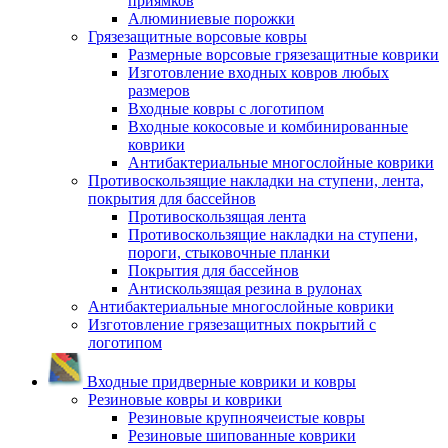
приямков
Алюминиевые порожки
Грязезащитные ворсовые ковры
Размерные ворсовые грязезащитные коврики
Изготовление входных ковров любых
размеров
Входные ковры с логотипом
Входные кокосовые и комбинированные
коврики
Антибактериальные многослойные коврики
Противоскользящие накладки на ступени, лента,
покрытия для бассейнов
Противоскользящая лента
Противоскользящие накладки на ступени,
пороги, стыковочные планки
Покрытия для бассейнов
Антискользящая резина в рулонах
Антибактериальные многослойные коврики
Изготовление грязезащитных покрытий с
логотипом
Входные придверные коврики и ковры
Резиновые ковры и коврики
Резиновые крупноячеистые ковры
Резиновые шипованные коврики