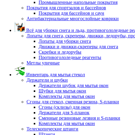
Промышленные напольные покрытия
Покрытия для спортзалов и бассейнов
Покрытия для бассейнов и саун
Антибактериальные многослойные коврики
Всё для уборки снега и льда, противогололедные р
Лопаты для снега, скреперы, движки, ледорубы, п
Лопаты для уборки снега
Движки и движки-скреперы для снега
Скребки и ледорубы
Противогололедные реагенты
Метлы уличные
Инвентарь для мытья стекол
Держатели и шубки
Держатели шубок для мытья окон
Шубки для мытья окон
Комплекты для мытья окон
Сгоны для стекол, сменная резина, S-планки
Сгоны (склизы) для окон
Держатели для S-планок
Сменные резиновые лезвия и S-планки
Комплекты для мытья окон
Телескопические штанги
Штанги