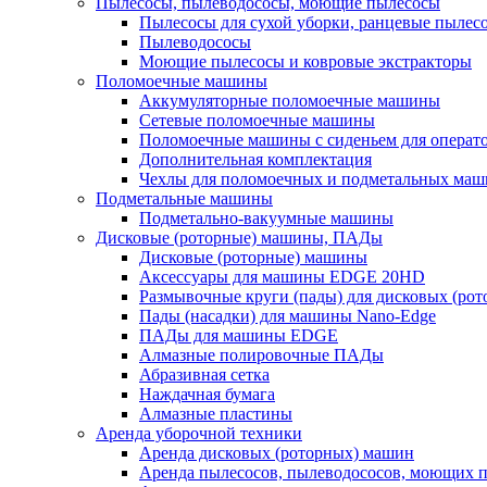
Пылесосы, пылеводососы, моющие пылесосы
Пылесосы для сухой уборки, ранцевые пылес
Пылеводососы
Моющие пылесосы и ковровые экстракторы
Поломоечные машины
Аккумуляторные поломоечные машины
Сетевые поломоечные машины
Поломоечные машины с сиденьем для операто
Дополнительная комплектация
Чехлы для поломоечных и подметальных маш
Подметальные машины
Подметально-вакуумные машины
Дисковые (роторные) машины, ПАДы
Дисковые (роторные) машины
Аксессуары для машины EDGE 20HD
Размывочные круги (пады) для дисковых (ро
Пады (насадки) для машины Nano-Edge
ПАДы для машины EDGE
Алмазные полировочные ПАДы
Абразивная сетка
Наждачная бумага
Алмазные пластины
Аренда уборочной техники
Аренда дисковых (роторных) машин
Аренда пылесосов, пылеводососов, моющих 