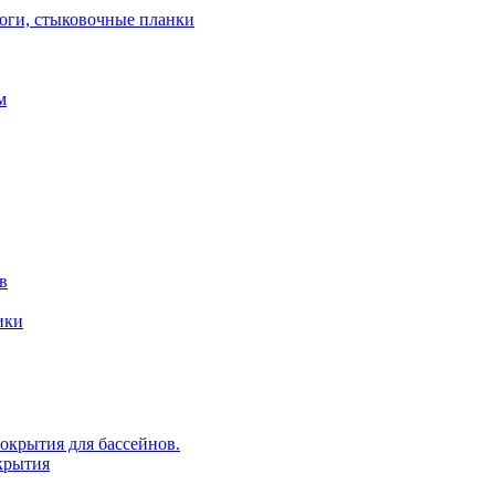
роги, стыковочные планки
м
в
ики
крытия для бассейнов.
крытия