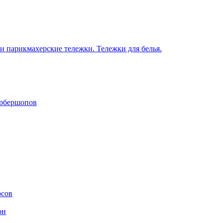
 парикмахерские тележки. Тележки для белья.
арбершопов
осов
он