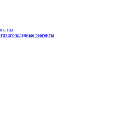
еагенты
ротивогололедные реагенты