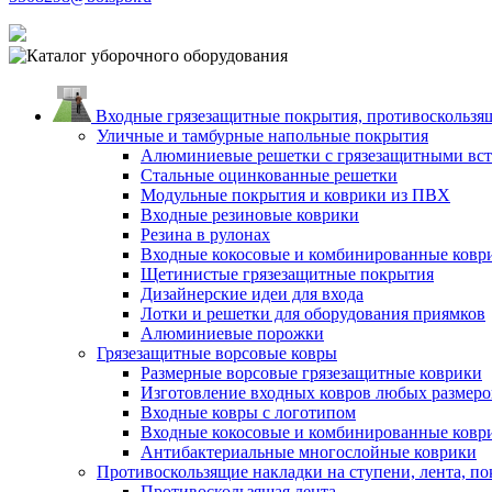
Входные грязезащитные покрытия, противоскользящ
Уличные и тамбурные напольные покрытия
Алюминиевые решетки с грязезащитными вс
Стальные оцинкованные решетки
Модульные покрытия и коврики из ПВХ
Входные резиновые коврики
Резина в рулонах
Входные кокосовые и комбинированные ковр
Щетинистые грязезащитные покрытия
Дизайнерские идеи для входа
Лотки и решетки для оборудования приямков
Алюминиевые порожки
Грязезащитные ворсовые ковры
Размерные ворсовые грязезащитные коврики
Изготовление входных ковров любых размеро
Входные ковры с логотипом
Входные кокосовые и комбинированные ковр
Антибактериальные многослойные коврики
Противоскользящие накладки на ступени, лента, по
Противоскользящая лента