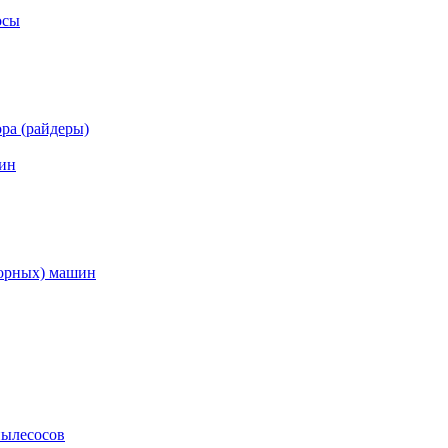
осы
ра (райдеры)
ин
торных) машин
пылесосов