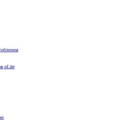
собления
в nLite
он