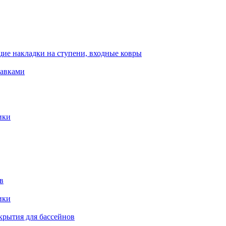
ие накладки на ступени, входные ковры
тавками
ики
в
ики
крытия для бассейнов