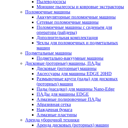
Пылеводососы
Моющие пылесосы и ковровые экстракторы
Поломоечные машины
Аккумуляторные поломоечные машины
Сетевые поломоечные машины
Поломоечные машины с сиденьем для
оператора (райдеры)
Дополнительная комплектация
Чехлы для поломоечных и подметальных
машин
Подметальные машины
Подметально-вакуумные машины
Дисковые (роторные) машины, ПАДы
Дисковые (роторные) машины
Аксессуары для машины EDGE 20HD
Размывочные круги (пады) для дисковых
(роторных) машин
Пады (насадки) для машины Nano-Edge
ПАДы для машины EDGE
Алмазные полировочные ПАДы
Абразивная сетка
Наждачная бумага
Алмазные пластины
Аренда уборочной техники
Аренда дисковых (роторных) машин