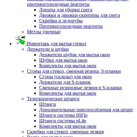
противогололедные реагенты
Лопаты для уборки снега
Движки и движки-скреперы для снега
Скребки и ледорубы
Противогололедные реагенты
Метлы уличные
Инвентарь для мытья стекол
Держатели и шубки
Держатели шубок для мытья окон
Шубки для мытья окон
Комплекты для мытья окон
Сгоны для стекол, сменная резина, S-планки
Сгоны (склизы) для окон
Держатели для S-планок
Сменные резиновые лезвия и S-планки
Комплекты для мытья окон
Телескопические штанги
Штанги
Дополнительные приспособления для штанг
Штанги системы HiFlo
Штанги системы nLite
Комплекты для мытья окон
Скребки для стекол, сменные лезвия