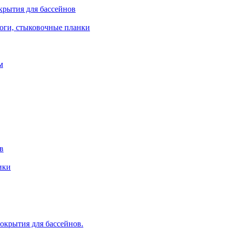
крытия для бассейнов
роги, стыковочные планки
м
в
ики
крытия для бассейнов.