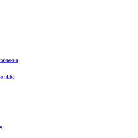
собления
в nLite
он