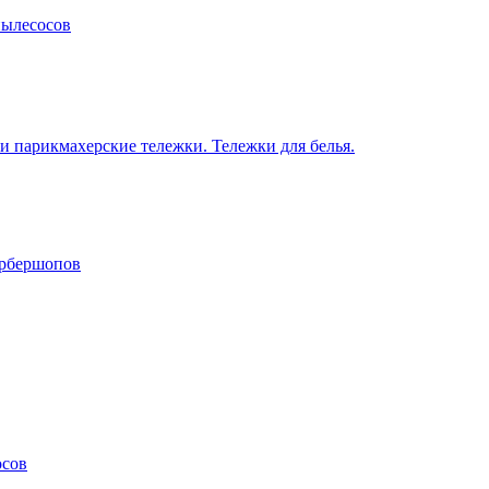
пылесосов
 парикмахерские тележки. Тележки для белья.
арбершопов
осов