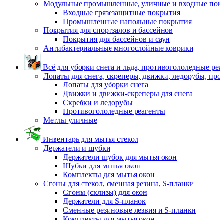
Модульные промышленные, уличные и входные по
Входные грязезащитные покрытия
Промышленные напольные покрытия
Покрытия для спортзалов и бассейнов
Покрытия для бассейнов и саун
Антибактериальные многослойные коврики
Всё для уборки снега и льда, противогололедные р
Лопаты для снега, скреперы, движки, ледорубы, п
Лопаты для уборки снега
Движки и движки-скреперы для снега
Скребки и ледорубы
Противогололедные реагенты
Метлы уличные
Инвентарь для мытья стекол
Держатели и шубки
Держатели шубок для мытья окон
Шубки для мытья окон
Комплекты для мытья окон
Сгоны для стекол, сменная резина, S-планки
Сгоны (склизы) для окон
Держатели для S-планок
Сменные резиновые лезвия и S-планки
Комплекты для мытья окон