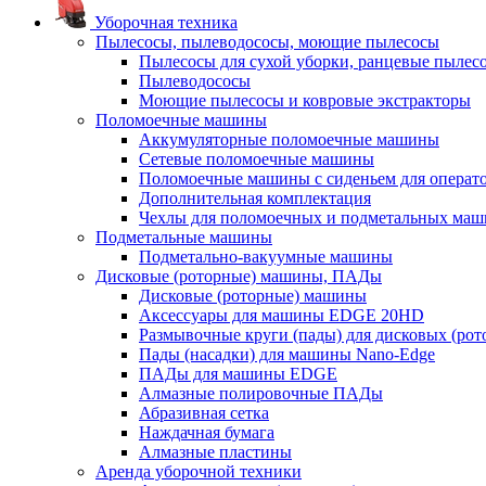
Уборочная техника
Пылесосы, пылеводососы, моющие пылесосы
Пылесосы для сухой уборки, ранцевые пылес
Пылеводососы
Моющие пылесосы и ковровые экстракторы
Поломоечные машины
Аккумуляторные поломоечные машины
Сетевые поломоечные машины
Поломоечные машины с сиденьем для операто
Дополнительная комплектация
Чехлы для поломоечных и подметальных маш
Подметальные машины
Подметально-вакуумные машины
Дисковые (роторные) машины, ПАДы
Дисковые (роторные) машины
Аксессуары для машины EDGE 20HD
Размывочные круги (пады) для дисковых (ро
Пады (насадки) для машины Nano-Edge
ПАДы для машины EDGE
Алмазные полировочные ПАДы
Абразивная сетка
Наждачная бумага
Алмазные пластины
Аренда уборочной техники