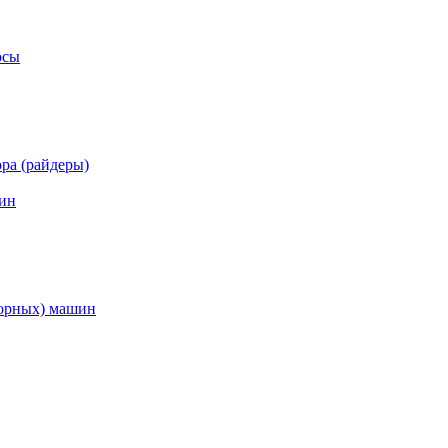
осы
ра (райдеры)
ин
торных) машин