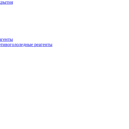
крытия
еагенты
ротивогололедные реагенты