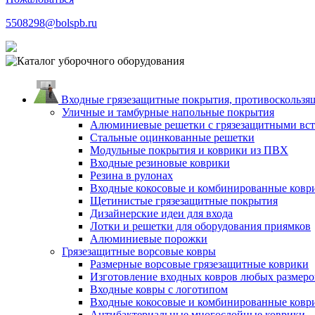
5508298@bolspb.ru
Входные грязезащитные покрытия, противоскользящ
Уличные и тамбурные напольные покрытия
Алюминиевые решетки с грязезащитными вс
Стальные оцинкованные решетки
Модульные покрытия и коврики из ПВХ
Входные резиновые коврики
Резина в рулонах
Входные кокосовые и комбинированные ковр
Щетинистые грязезащитные покрытия
Дизайнерские идеи для входа
Лотки и решетки для оборудования приямков
Алюминиевые порожки
Грязезащитные ворсовые ковры
Размерные ворсовые грязезащитные коврики
Изготовление входных ковров любых размеро
Входные ковры с логотипом
Входные кокосовые и комбинированные ковр
Антибактериальные многослойные коврики