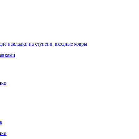
ие накладки на ступени, входные ковры
тавками
ики
в
ики