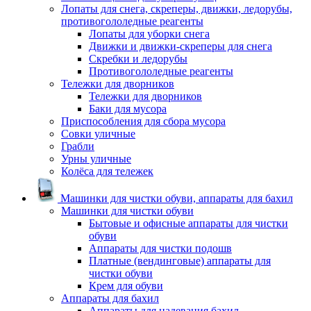
Лопаты для снега, скреперы, движки, ледорубы,
противогололедные реагенты
Лопаты для уборки снега
Движки и движки-скреперы для снега
Скребки и ледорубы
Противогололедные реагенты
Тележки для дворников
Тележки для дворников
Баки для мусора
Приспособления для сбора мусора
Совки уличные
Грабли
Урны уличные
Колёса для тележек
Машинки для чистки обуви, аппараты для бахил
Машинки для чистки обуви
Бытовые и офисные аппараты для чистки
обуви
Аппараты для чистки подошв
Платные (вендинговые) аппараты для
чистки обуви
Крем для обуви
Аппараты для бахил
Аппараты для надевания бахил