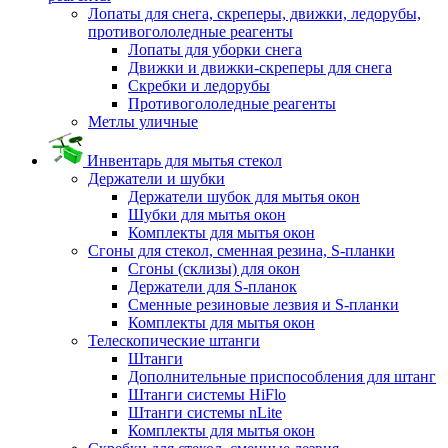
Лопаты для снега, скреперы, движки, ледорубы,
противогололедные реагенты
Лопаты для уборки снега
Движки и движки-скреперы для снега
Скребки и ледорубы
Противогололедные реагенты
Метлы уличные
Инвентарь для мытья стекол
Держатели и шубки
Держатели шубок для мытья окон
Шубки для мытья окон
Комплекты для мытья окон
Сгоны для стекол, сменная резина, S-планки
Сгоны (склизы) для окон
Держатели для S-планок
Сменные резиновые лезвия и S-планки
Комплекты для мытья окон
Телескопические штанги
Штанги
Дополнительные приспособления для штанг
Штанги системы HiFlo
Штанги системы nLite
Комплекты для мытья окон