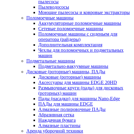
пылесосы
Пылеводососы
Моющие пылесосы и ковровые экстракторы
Поломоечные машины
Аккумуляторные поломоечные машины
Сетевые поломоечные машины
Поломоечные машины с сиденьем для
оператора (райдеры)
Дополнительная комплектация
Чехлы для поломоечных и подметальных
машин
Подметальные машины
Подметально-вакуумные машины
Дисковые (роторные) машины, ПАДы
Дисковые (роторные) машины
Аксессуары для машины EDGE 20HD
Размывочные круги (пады) для дисковых
(роторных) машин
Пады (насадки) для машины Nano-Edge
ПАДы для машины EDGE
Алмазные полировочные ПАДы
Абразивная сетка
Наждачная бумага
Алмазные пластины
Аренда уборочной техники