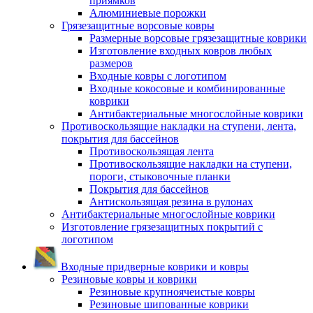
приямков
Алюминиевые порожки
Грязезащитные ворсовые ковры
Размерные ворсовые грязезащитные коврики
Изготовление входных ковров любых
размеров
Входные ковры с логотипом
Входные кокосовые и комбинированные
коврики
Антибактериальные многослойные коврики
Противоскользящие накладки на ступени, лента,
покрытия для бассейнов
Противоскользящая лента
Противоскользящие накладки на ступени,
пороги, стыковочные планки
Покрытия для бассейнов
Антискользящая резина в рулонах
Антибактериальные многослойные коврики
Изготовление грязезащитных покрытий с
логотипом
Входные придверные коврики и ковры
Резиновые ковры и коврики
Резиновые крупноячеистые ковры
Резиновые шипованные коврики