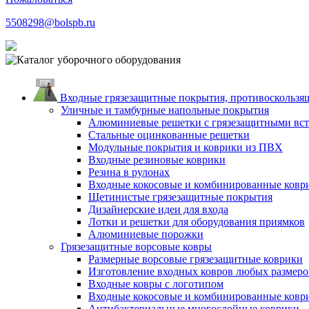
5508298@bolspb.ru
Входные грязезащитные покрытия, противоскользящ
Уличные и тамбурные напольные покрытия
Алюминиевые решетки с грязезащитными вс
Стальные оцинкованные решетки
Модульные покрытия и коврики из ПВХ
Входные резиновые коврики
Резина в рулонах
Входные кокосовые и комбинированные ковр
Щетинистые грязезащитные покрытия
Дизайнерские идеи для входа
Лотки и решетки для оборудования приямков
Алюминиевые порожки
Грязезащитные ворсовые ковры
Размерные ворсовые грязезащитные коврики
Изготовление входных ковров любых размеро
Входные ковры с логотипом
Входные кокосовые и комбинированные ковр
Антибактериальные многослойные коврики