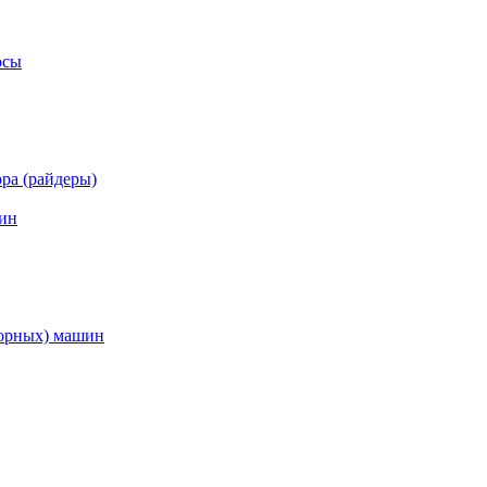
осы
ра (райдеры)
ин
торных) машин