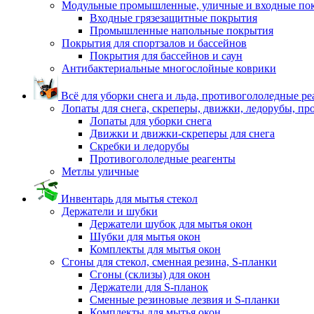
Модульные промышленные, уличные и входные по
Входные грязезащитные покрытия
Промышленные напольные покрытия
Покрытия для спортзалов и бассейнов
Покрытия для бассейнов и саун
Антибактериальные многослойные коврики
Всё для уборки снега и льда, противогололедные р
Лопаты для снега, скреперы, движки, ледорубы, п
Лопаты для уборки снега
Движки и движки-скреперы для снега
Скребки и ледорубы
Противогололедные реагенты
Метлы уличные
Инвентарь для мытья стекол
Держатели и шубки
Держатели шубок для мытья окон
Шубки для мытья окон
Комплекты для мытья окон
Сгоны для стекол, сменная резина, S-планки
Сгоны (склизы) для окон
Держатели для S-планок
Сменные резиновые лезвия и S-планки
Комплекты для мытья окон