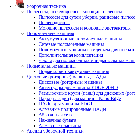
Уборочная техника
Пылесосы, пылеводососы, моющие пылесосы
Пылесосы для сухой уборки, ранцевые пылес
Пылеводососы
Моющие пылесосы и ковровые экстракторы
Поломоечные машины
Аккумуляторные поломоечные машины
Сетевые поломоечные машины
Поломоечные машины с сиденьем для операто
Дополнительная комплектация
Чехлы для поломоечных и подметальных маш
Подметальные машины
Подметально-вакуумные машины
Дисковые (роторные) машины, ПАДы
Дисковые (роторные) машины
Аксессуары для машины EDGE 20HD
Размывочные круги (пады) для дисковых (ро
Пады (насадки) для машины Nano-Edge
ПАДы для машины EDGE
Алмазные полировочные ПАДы
Абразивная сетка
Наждачная бумага
Алмазные пластины
Аренда уборочной техники