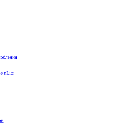
собления
в nLite
он