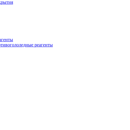
крытия
еагенты
ротивогололедные реагенты