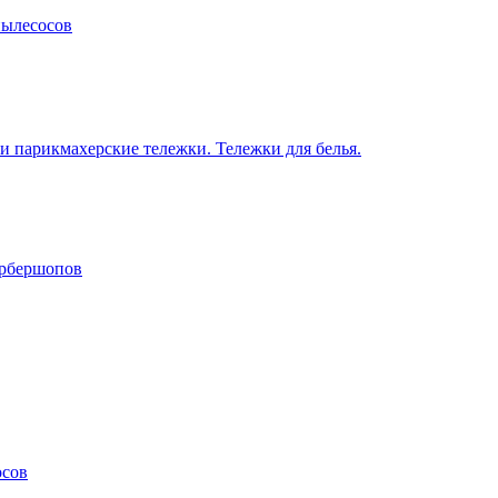
пылесосов
 парикмахерские тележки. Тележки для белья.
арбершопов
осов