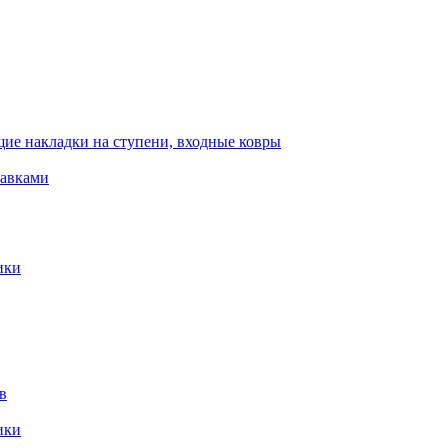
ие накладки на ступени, входные ковры
тавками
ики
в
ики