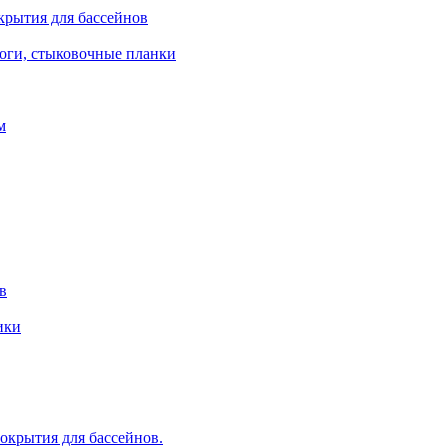
крытия для бассейнов
роги, стыковочные планки
м
в
ики
крытия для бассейнов.