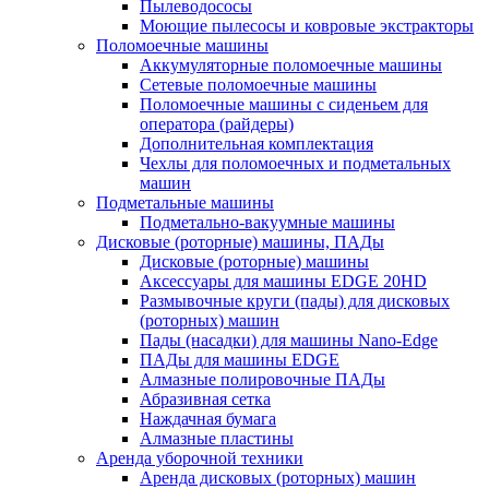
Пылеводососы
Моющие пылесосы и ковровые экстракторы
Поломоечные машины
Аккумуляторные поломоечные машины
Сетевые поломоечные машины
Поломоечные машины с сиденьем для
оператора (райдеры)
Дополнительная комплектация
Чехлы для поломоечных и подметальных
машин
Подметальные машины
Подметально-вакуумные машины
Дисковые (роторные) машины, ПАДы
Дисковые (роторные) машины
Аксессуары для машины EDGE 20HD
Размывочные круги (пады) для дисковых
(роторных) машин
Пады (насадки) для машины Nano-Edge
ПАДы для машины EDGE
Алмазные полировочные ПАДы
Абразивная сетка
Наждачная бумага
Алмазные пластины
Аренда уборочной техники
Аренда дисковых (роторных) машин