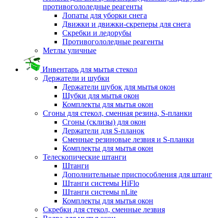
противогололедные реагенты
Лопаты для уборки снега
Движки и движки-скреперы для снега
Скребки и ледорубы
Противогололедные реагенты
Метлы уличные
Инвентарь для мытья стекол
Держатели и шубки
Держатели шубок для мытья окон
Шубки для мытья окон
Комплекты для мытья окон
Сгоны для стекол, сменная резина, S-планки
Сгоны (склизы) для окон
Держатели для S-планок
Сменные резиновые лезвия и S-планки
Комплекты для мытья окон
Телескопические штанги
Штанги
Дополнительные приспособления для штанг
Штанги системы HiFlo
Штанги системы nLite
Комплекты для мытья окон
Скребки для стекол, сменные лезвия