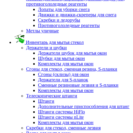
противогололедные реагенты
Лопаты для уборки снега
Движки и движки-скреперы для снега
Скребки и ледорубы
Противогололедные реагенты
Метлы уличные
Инвентарь для мытья стекол
Держатели и шубки
Держатели шубок для мытья окон
Шубки для мытья окон
Комплекты для мытья окон
Сгоны для стекол, сменная резина, S-планки
Сгоны (склизы) для окон
Держатели для S-планок
Сменные резиновые лезвия и S-планки
Комплекты для мытья окон
Телескопические штанги
Штанги
Дополнительные приспособления для штанг
Штанги системы HiFlo
Штанги системы nLite
Комплекты для мытья окон
Скребки для стекол, сменные лезвия