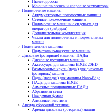
Пылеводососы
Моющие пылесосы и ковровые экстракторы
Поломоечные машины
Аккумуляторные поломоечные машины
Сетевые поломоечные машины
Поломоечные машины с сиденьем для
оператора (райдеры)
Дополнительная комплектация
Чехлы для поломоечных и подметальных
машин
Подметальные машины
Подметально-вакуумные машины
Дисковые (роторные) машины, ПАДы
Дисковые (роторные) машины
Аксессуары для машины EDGE 20HD
Размывочные круги (пады) для дисковых
(роторных) машин
Пады (насадки) для машины Nano-Edge
ПАДы для машины EDGE
Алмазные полировочные ПАДы
Абразивная сетка
Наждачная бумага
Алмазные пластины
Аренда уборочной техники
Аренда дисковых (роторных) машин