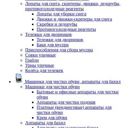
Лопаты для снега, скреперы, движки, ледорубы,
противогололедные реагенты
Лопаты для уборки снега
Движки и движки-скреперы для снега
Скребки и ледорубы
Противогололедные реагенты
Тележки для дворников
Тележки для дворников
Баки для мусора
Приспособления для сбора мусора
Совки уличные
Грабли
Урны уличные
Колёса для тележек
Машинки для чистки обуви, аппараты для бахил
Машинки для чистки обуви
Бытовые и офисные аппараты для чистки
обуви
Аппараты для чистки подошв
Платные (вендинговые) аппараты для
чистки обуви
Крем для обуви
Аппараты для бахил
Аппараты для надевания бахил