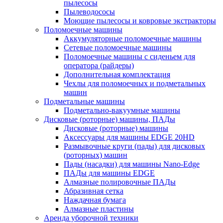
пылесосы
Пылеводососы
Моющие пылесосы и ковровые экстракторы
Поломоечные машины
Аккумуляторные поломоечные машины
Сетевые поломоечные машины
Поломоечные машины с сиденьем для
оператора (райдеры)
Дополнительная комплектация
Чехлы для поломоечных и подметальных
машин
Подметальные машины
Подметально-вакуумные машины
Дисковые (роторные) машины, ПАДы
Дисковые (роторные) машины
Аксессуары для машины EDGE 20HD
Размывочные круги (пады) для дисковых
(роторных) машин
Пады (насадки) для машины Nano-Edge
ПАДы для машины EDGE
Алмазные полировочные ПАДы
Абразивная сетка
Наждачная бумага
Алмазные пластины
Аренда уборочной техники