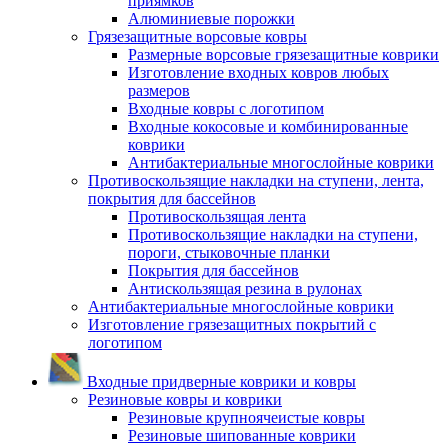
приямков
Алюминиевые порожки
Грязезащитные ворсовые ковры
Размерные ворсовые грязезащитные коврики
Изготовление входных ковров любых
размеров
Входные ковры с логотипом
Входные кокосовые и комбинированные
коврики
Антибактериальные многослойные коврики
Противоскользящие накладки на ступени, лента,
покрытия для бассейнов
Противоскользящая лента
Противоскользящие накладки на ступени,
пороги, стыковочные планки
Покрытия для бассейнов
Антискользящая резина в рулонах
Антибактериальные многослойные коврики
Изготовление грязезащитных покрытий с
логотипом
Входные придверные коврики и ковры
Резиновые ковры и коврики
Резиновые крупноячеистые ковры
Резиновые шипованные коврики