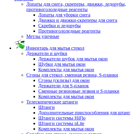
Лопаты для снега, скреперы, движки, ледорубы,
противогололедные реагенты
Лопаты для уборки снега
Движки и движки-скреперы для снега
Скребки и ледорубы
Противогололедные реагенты
Метлы уличные
Инвентарь для мытья стекол
Держатели и шубки
Держатели шубок для мытья окон
Шубки для мытья окон
Комплекты для мытья окон
Сгоны для стекол, сменная резина, S-планки
Сгоны (склизы) для окон
Держатели для S-планок
Сменные резиновые лезвия и S-планки
Комплекты для мытья окон
Телескопические штанги
Штанги
Дополнительные приспособления для штанг
Штанги системы HiFlo
Штанги системы nLite
Комплекты для мытья окон