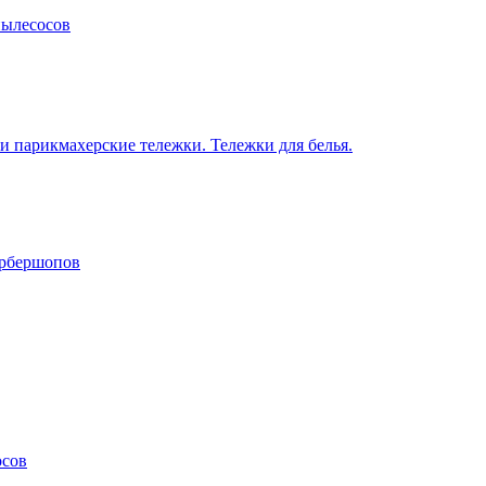
пылесосов
 парикмахерские тележки. Тележки для белья.
арбершопов
осов