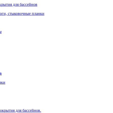
крытия для бассейнов
роги, стыковочные планки
м
в
ики
крытия для бассейнов.