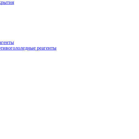
крытия
еагенты
ротивогололедные реагенты