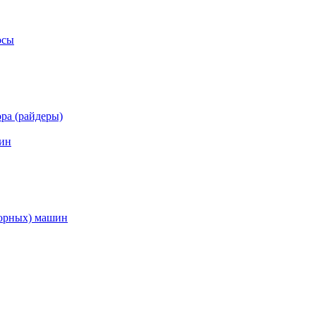
осы
ра (райдеры)
ин
торных) машин