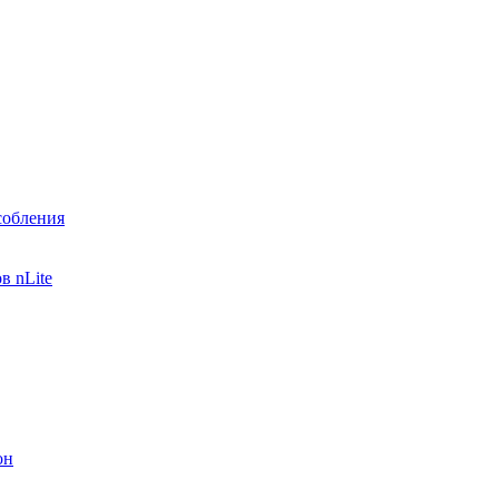
собления
в nLite
он