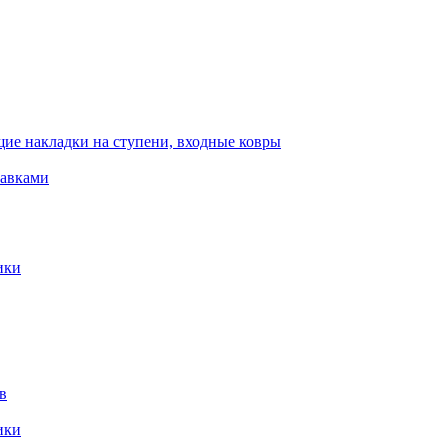
ие накладки на ступени, входные ковры
тавками
ики
в
ики