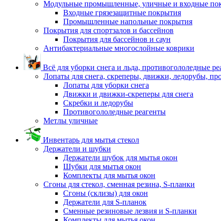
Модульные промышленные, уличные и входные по
Входные грязезащитные покрытия
Промышленные напольные покрытия
Покрытия для спортзалов и бассейнов
Покрытия для бассейнов и саун
Антибактериальные многослойные коврики
Всё для уборки снега и льда, противогололедные р
Лопаты для снега, скреперы, движки, ледорубы, п
Лопаты для уборки снега
Движки и движки-скреперы для снега
Скребки и ледорубы
Противогололедные реагенты
Метлы уличные
Инвентарь для мытья стекол
Держатели и шубки
Держатели шубок для мытья окон
Шубки для мытья окон
Комплекты для мытья окон
Сгоны для стекол, сменная резина, S-планки
Сгоны (склизы) для окон
Держатели для S-планок
Сменные резиновые лезвия и S-планки
Комплекты для мытья окон