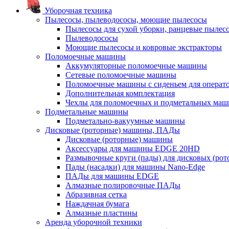
Уборочная техника
Пылесосы, пылеводососы, моющие пылесосы
Пылесосы для сухой уборки, ранцевые пылес
Пылеводососы
Моющие пылесосы и ковровые экстракторы
Поломоечные машины
Аккумуляторные поломоечные машины
Сетевые поломоечные машины
Поломоечные машины с сиденьем для операто
Дополнительная комплектация
Чехлы для поломоечных и подметальных маш
Подметальные машины
Подметально-вакуумные машины
Дисковые (роторные) машины, ПАДы
Дисковые (роторные) машины
Аксессуары для машины EDGE 20HD
Размывочные круги (пады) для дисковых (ро
Пады (насадки) для машины Nano-Edge
ПАДы для машины EDGE
Алмазные полировочные ПАДы
Абразивная сетка
Наждачная бумага
Алмазные пластины
Аренда уборочной техники